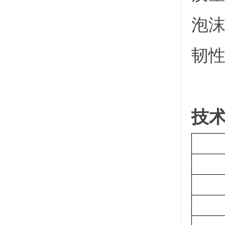
泡
韧
技